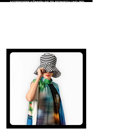
ACCESSOIRES KÖNNEN SIE TELEFONISCH UND PER
EMAIL BESTELLEN. TEILEN SIE UNS IHRE WÜNSCHE
MIT.
GERNE VERSENDEN WIR AUCH PER POST UND AUF
RECHNUNG.
CONTACT US FOR ENQUIRIES