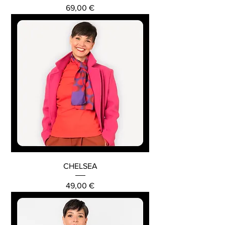
Preis
69,00 €
CHELSEA
Preis
49,00 €