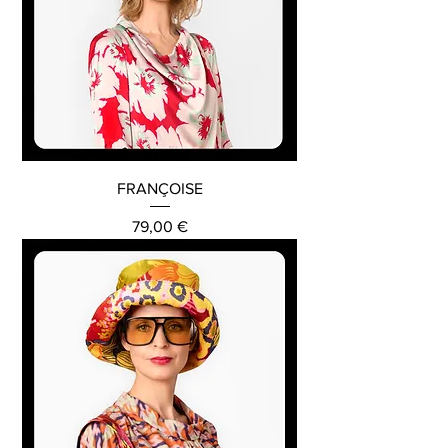
FRANÇOISE
Preis
79,00 €